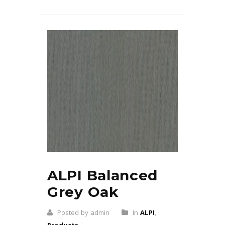
ALPI Balanced
Grey Oak
Posted by admin
In
ALPI
,