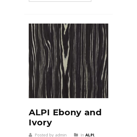
ALPI Ebony and
Ivory
Posted by admin
In
ALPI
,