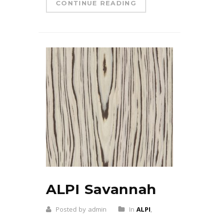
CONTINUE READING
ALPI Savannah
Posted by admin
In
ALPI
,