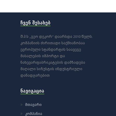
ᲩᲕᲔᲜ ᲨᲔᲡᲐᲮᲔᲑ
შ.პ.ს ,,ჯეო დეკორ“ დაარსდა 2010 წელს.
კომპანიის ძირითადი საქმიანობაა
ევროპული სტანდარტის საავეჯე
მასალების იმპორტი და
ნახევარფაბრიკატების დამზადება
მაღალი სიზუსტის ინდუსტრიული
დანადგარებით
ᲜᲐᲕᲘᲒᲐᲪᲘᲐ
მთავარი
კომპანია