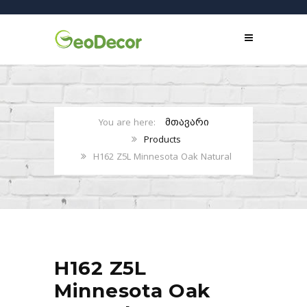
მთავარი
Products
H162 Z5L Minnesota Oak Natural
H162 Z5L
Minnesota Oak