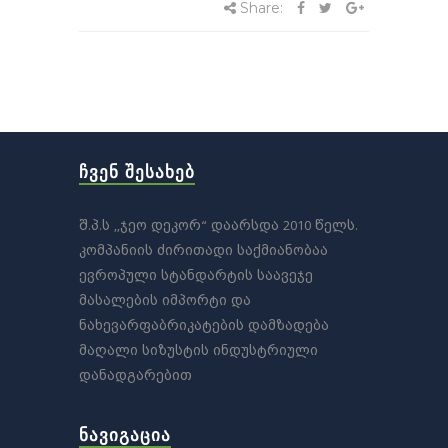
Share:
ᲩᲕᲔᲜ ᲨᲔᲡᲐᲮᲔᲑ
შ.პ.ს ,,ჯეო დეკორ“ დაარსდა 2010 წელს.
კომპანიის ძირითადი საქმიანობაა
ევროპული სტანდარტის საავეჯე
მასალების იმპორტი და
ნახევარფაბრიკატების დამზადება
მაღალი სიზუსტის ინდუსტრიული
დანადგარებით
ᲜᲐᲕᲘᲒᲐᲪᲘᲐ